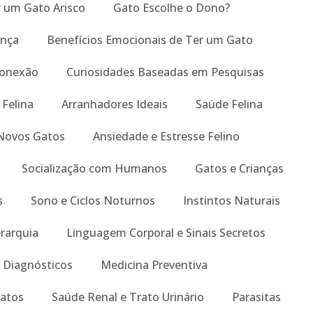
um Gato Arisco
Gato Escolhe o Dono?
ança
Benefícios Emocionais de Ter um Gato
Conexão
Curiosidades Baseadas em Pesquisas
 Felina
Arranhadores Ideais
Saúde Felina
Novos Gatos
Ansiedade e Estresse Felino
Socialização com Humanos
Gatos e Crianças
s
Sono e Ciclos Noturnos
Instintos Naturais
erarquia
Linguagem Corporal e Sinais Secretos
 Diagnósticos
Medicina Preventiva
atos
Saúde Renal e Trato Urinário
Parasitas