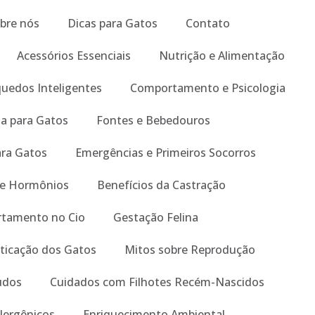
bre nós
Dicas para Gatos
Contato
Acessórios Essenciais
Nutrição e Alimentação
quedos Inteligentes
Comportamento e Psicologia
a para Gatos
Fontes e Bebedouros
ara Gatos
Emergências e Primeiros Socorros
 e Hormônios
Benefícios da Castração
tamento no Cio
Gestação Felina
ticação dos Gatos
Mitos sobre Reprodução
tudos
Cuidados com Filhotes Recém-Nascidos
lergênicos
Enriquecimento Ambiental