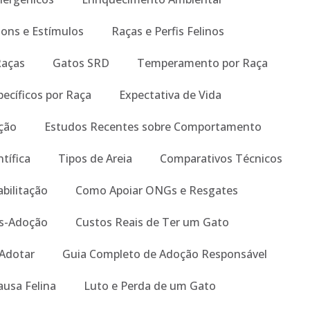
Sons e Estímulos
Raças e Perfis Felinos
Raças
Gatos SRD
Temperamento por Raça
ecíficos por Raça
Expectativa de Vida
ição
Estudos Recentes sobre Comportamento
tífica
Tipos de Areia
Comparativos Técnicos
abilitação
Como Apoiar ONGs e Resgates
s-Adoção
Custos Reais de Ter um Gato
 Adotar
Guia Completo de Adoção Responsável
ausa Felina
Luto e Perda de um Gato