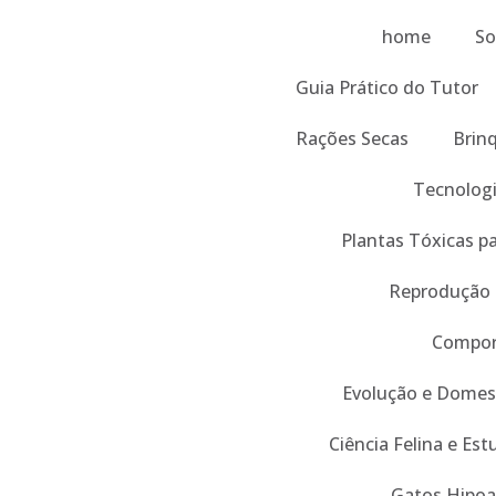
home
So
Guia Prático do Tutor
Rações Secas
Brin
Tecnologi
Plantas Tóxicas p
Reprodução
Compor
Evolução e Domes
Ciência Felina e Es
Gatos Hipoa