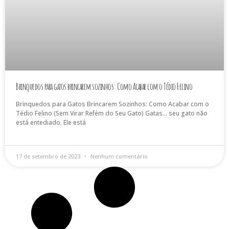
Brinquedos para gatos brincarem sozinhos: Como Acabar com o Tédio Felino
Brinquedos para Gatos Brincarem Sozinhos: Como Acabar com o
Tédio Felino (Sem Virar Refém do Seu Gato) Gatas… seu gato não
está entediado. Ele está
17 de setembro de 2023
Nenhum comentário