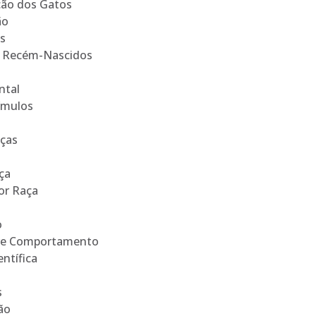
ção dos Gatos
ão
os
s Recém-Nascidos
ntal
ímulos
aças
ça
or Raça
o
bre Comportamento
ntífica
s
ão