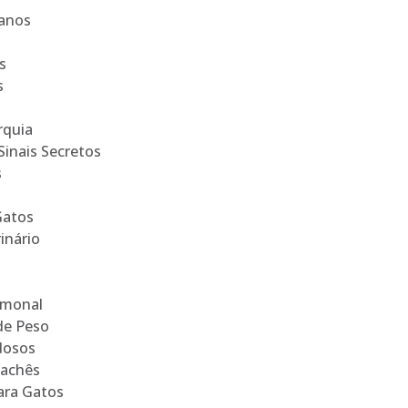
anos
s
s
rquia
Sinais Secretos
s
Gatos
inário
rmonal
de Peso
dosos
Sachês
ara Gatos