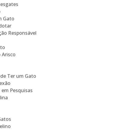
Resgates
o
m Gato
dotar
ção Responsável
ato
Arisco
 de Ter um Gato
nexão
s em Pesquisas
lina
Gatos
elino