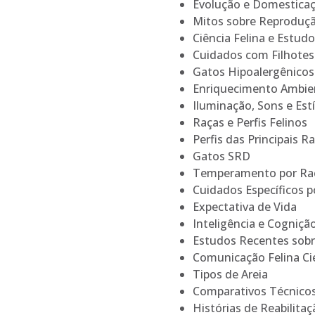
Evolução e Domestica
Mitos sobre Reproduç
Ciência Felina e Estud
Cuidados com Filhote
Gatos Hipoalergênicos
Enriquecimento Ambie
Iluminação, Sons e Est
Raças e Perfis Felinos
Perfis das Principais R
Gatos SRD
Temperamento por Ra
Cuidados Específicos p
Expectativa de Vida
Inteligência e Cogniçã
Estudos Recentes so
Comunicação Felina Cie
Tipos de Areia
Comparativos Técnico
Histórias de Reabilitaç