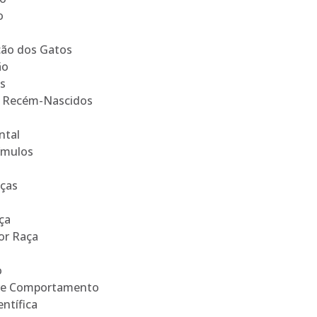
o
ção dos Gatos
ão
os
s Recém-Nascidos
ntal
ímulos
aças
ça
or Raça
o
bre Comportamento
ntífica