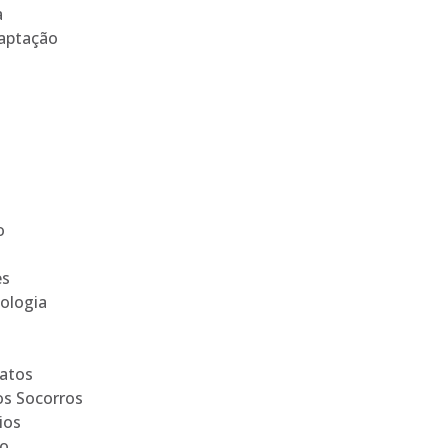
a
aptação
o
es
ologia
Gatos
os Socorros
ios
ão