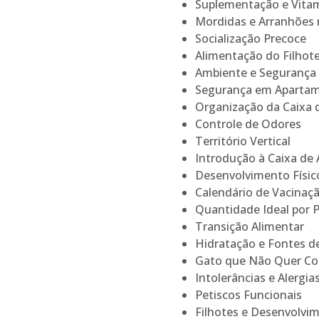
Suplementação e Vita
Mordidas e Arranhões 
Socialização Precoce
Alimentação do Filhot
Ambiente e Segurança
Segurança em Aparta
Organização da Caixa d
Controle de Odores
Território Vertical
Introdução à Caixa de 
Desenvolvimento Físi
Calendário de Vacinaçã
Quantidade Ideal por 
Transição Alimentar
Hidratação e Fontes d
Gato que Não Quer C
Intolerâncias e Alergia
Petiscos Funcionais
Filhotes e Desenvolvi