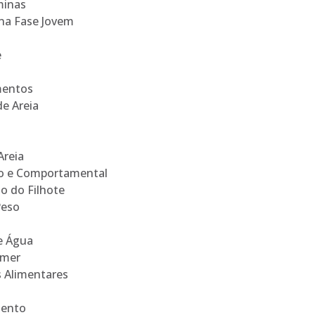
minas
na Fase Jovem
e
mentos
e Areia
Areia
co e Comportamental
o do Filhote
Peso
e Água
omer
s Alimentares
mento