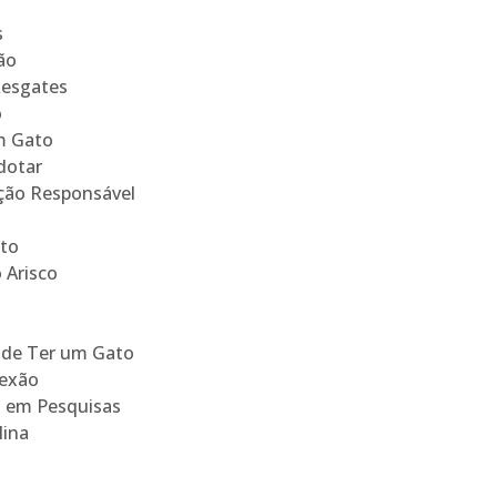
s
ão
Resgates
o
m Gato
dotar
ção Responsável
ato
Arisco
 de Ter um Gato
nexão
s em Pesquisas
lina