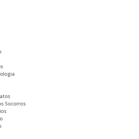
o
es
ologia
Gatos
os Socorros
ios
ão
o