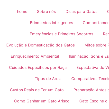
Ir
para
home
Sobre nós
Dicas para Gatos
o
conteúdo
Brinquedos Inteligentes
Comportament
Emergências e Primeiros Socorros
Re
Evolução e Domesticação dos Gatos
Mitos sobre
Enriquecimento Ambiental
Iluminação, Sons e Es
Cuidados Específicos por Raça
Expectativa de V
Tipos de Areia
Comparativos Técni
Custos Reais de Ter um Gato
Preparação Antes 
Como Ganhar um Gato Arisco
Gato Escolhe o