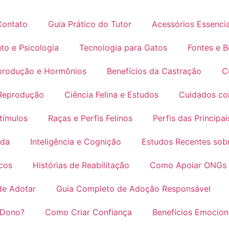
Contato
Guia Prático do Tutor
Acessórios Essencia
o e Psicologia
Tecnologia para Gatos
Fontes e 
produção e Hormônios
Benefícios da Castração
C
 Reprodução
Ciência Felina e Estudos
Cuidados co
tímulos
Raças e Perfis Felinos
Perfis das Principa
ida
Inteligência e Cognição
Estudos Recentes so
cos
Histórias de Reabilitação
Como Apoiar ONGs 
de Adotar
Guia Completo de Adoção Responsável
 Dono?
Como Criar Confiança
Benefícios Emocion