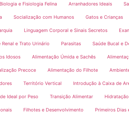
Biologia e Fisiologia Felina
Arranhadores Ideais
Sa
a
Socialização com Humanos
Gatos e Crianças
arquia
Linguagem Corporal e Sinais Secretos
Exam
 Renal e Trato Urinário
Parasitas
Saúde Bucal e D
os Idosos
Alimentação Úmida e Sachês
Alimentaç
alização Precoce
Alimentação do Filhote
Ambient
dores
Território Vertical
Introdução à Caixa de Ar
de Ideal por Peso
Transição Alimentar
Hidratação
ionais
Filhotes e Desenvolvimento
Primeiros Dias