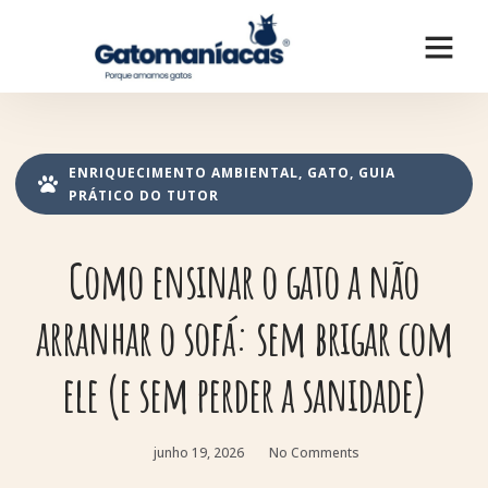
ENRIQUECIMENTO AMBIENTAL
,
GATO
,
GUIA
PRÁTICO DO TUTOR
Como ensinar o gato a não
arranhar o sofá: sem brigar com
ele (e sem perder a sanidade)
junho 19, 2026
No Comments