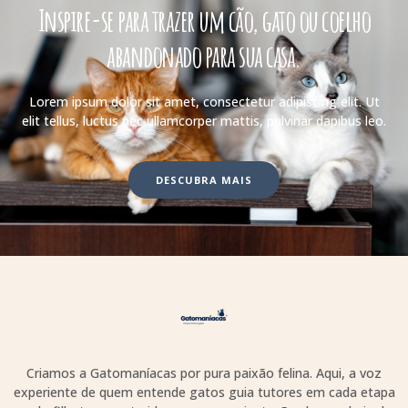
Inspire-se para trazer um cão, gato ou coelho
abandonado para sua casa.
Lorem ipsum dolor sit amet, consectetur adipiscing elit. Ut
elit tellus, luctus nec ullamcorper mattis, pulvinar dapibus leo.
DESCUBRA MAIS
Criamos a Gatomaníacas por pura paixão felina. Aqui, a voz
experiente de quem entende gatos guia tutores em cada etapa