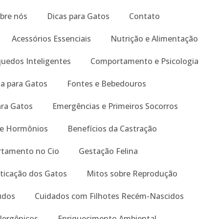
bre nós
Dicas para Gatos
Contato
Acessórios Essenciais
Nutrição e Alimentação
quedos Inteligentes
Comportamento e Psicologia
a para Gatos
Fontes e Bebedouros
ara Gatos
Emergências e Primeiros Socorros
 e Hormônios
Benefícios da Castração
tamento no Cio
Gestação Felina
ticação dos Gatos
Mitos sobre Reprodução
tudos
Cuidados com Filhotes Recém-Nascidos
lergênicos
Enriquecimento Ambiental