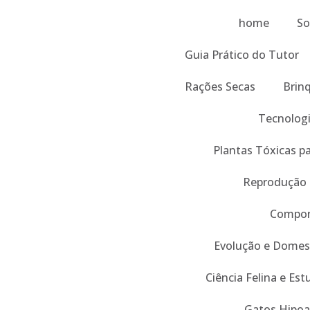
home
So
Guia Prático do Tutor
Rações Secas
Brin
Tecnologi
Plantas Tóxicas p
Reprodução
Compor
Evolução e Domes
Ciência Felina e Es
Gatos Hipoa