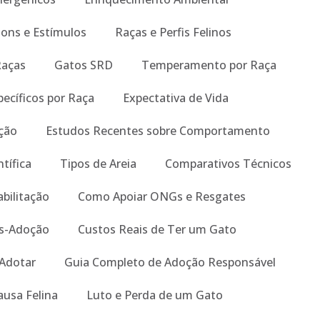
Sons e Estímulos
Raças e Perfis Felinos
Raças
Gatos SRD
Temperamento por Raça
ecíficos por Raça
Expectativa de Vida
ição
Estudos Recentes sobre Comportamento
tífica
Tipos de Areia
Comparativos Técnicos
abilitação
Como Apoiar ONGs e Resgates
s-Adoção
Custos Reais de Ter um Gato
 Adotar
Guia Completo de Adoção Responsável
ausa Felina
Luto e Perda de um Gato