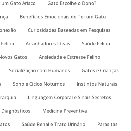
um Gato Arisco
Gato Escolhe o Dono?
ança
Benefícios Emocionais de Ter um Gato
Conexão
Curiosidades Baseadas em Pesquisas
 Felina
Arranhadores Ideais
Saúde Felina
Novos Gatos
Ansiedade e Estresse Felino
Socialização com Humanos
Gatos e Crianças
s
Sono e Ciclos Noturnos
Instintos Naturais
erarquia
Linguagem Corporal e Sinais Secretos
 Diagnósticos
Medicina Preventiva
atos
Saúde Renal e Trato Urinário
Parasitas