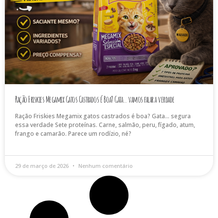
Ração Friskies Megamix Gatos Castrados é Boa? Gata… vamos falar a verdade
Ração Friskies Megamix gatos castrados é boa? Gata… segura
essa verdade Sete proteínas. Carne, salmão, peru, fígado, atum,
frango e camarão. Parece um rodízio, né?
29 de março de 2026
Nenhum comentário