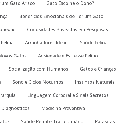
um Gato Arisco
Gato Escolhe o Dono?
ança
Benefícios Emocionais de Ter um Gato
Conexão
Curiosidades Baseadas em Pesquisas
 Felina
Arranhadores Ideais
Saúde Felina
Novos Gatos
Ansiedade e Estresse Felino
Socialização com Humanos
Gatos e Crianças
s
Sono e Ciclos Noturnos
Instintos Naturais
erarquia
Linguagem Corporal e Sinais Secretos
 Diagnósticos
Medicina Preventiva
atos
Saúde Renal e Trato Urinário
Parasitas