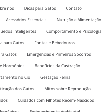
bre nós
Dicas para Gatos
Contato
Acessórios Essenciais
Nutrição e Alimentação
quedos Inteligentes
Comportamento e Psicologia
a para Gatos
Fontes e Bebedouros
ara Gatos
Emergências e Primeiros Socorros
 e Hormônios
Benefícios da Castração
tamento no Cio
Gestação Felina
ticação dos Gatos
Mitos sobre Reprodução
tudos
Cuidados com Filhotes Recém-Nascidos
lergênicos
Enriquecimento Ambiental