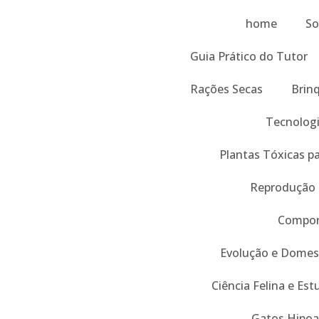
home
So
Guia Prático do Tutor
Rações Secas
Brin
Tecnologi
Plantas Tóxicas p
Reprodução
Compor
Evolução e Domes
Ciência Felina e Es
Gatos Hipoa