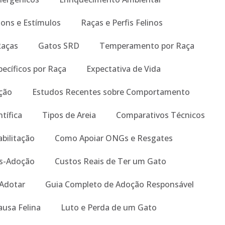
Sons e Estímulos
Raças e Perfis Felinos
Raças
Gatos SRD
Temperamento por Raça
ecíficos por Raça
Expectativa de Vida
ição
Estudos Recentes sobre Comportamento
tífica
Tipos de Areia
Comparativos Técnicos
abilitação
Como Apoiar ONGs e Resgates
s-Adoção
Custos Reais de Ter um Gato
 Adotar
Guia Completo de Adoção Responsável
ausa Felina
Luto e Perda de um Gato