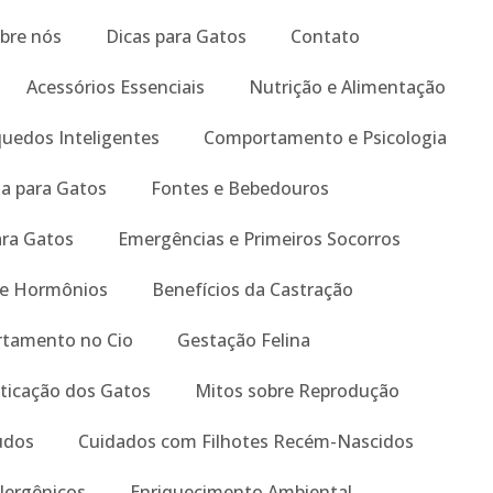
bre nós
Dicas para Gatos
Contato
Acessórios Essenciais
Nutrição e Alimentação
quedos Inteligentes
Comportamento e Psicologia
a para Gatos
Fontes e Bebedouros
ara Gatos
Emergências e Primeiros Socorros
 e Hormônios
Benefícios da Castração
tamento no Cio
Gestação Felina
ticação dos Gatos
Mitos sobre Reprodução
tudos
Cuidados com Filhotes Recém-Nascidos
lergênicos
Enriquecimento Ambiental