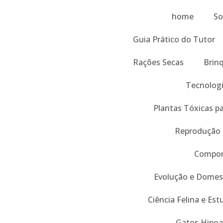
home
So
Guia Prático do Tutor
Rações Secas
Brin
Tecnologi
Plantas Tóxicas p
Reprodução
Compor
Evolução e Domes
Ciência Felina e Es
Gatos Hipoa