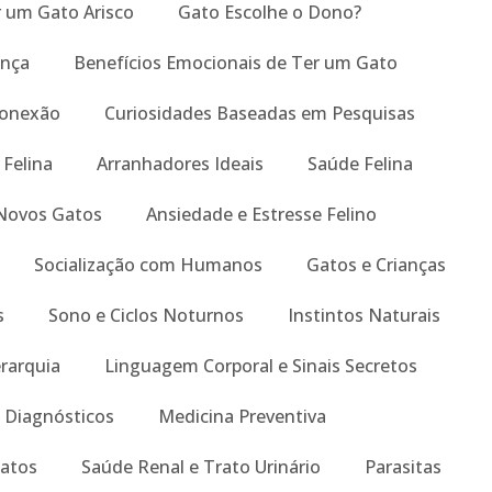
um Gato Arisco
Gato Escolhe o Dono?
ança
Benefícios Emocionais de Ter um Gato
Conexão
Curiosidades Baseadas em Pesquisas
 Felina
Arranhadores Ideais
Saúde Felina
Novos Gatos
Ansiedade e Estresse Felino
Socialização com Humanos
Gatos e Crianças
s
Sono e Ciclos Noturnos
Instintos Naturais
erarquia
Linguagem Corporal e Sinais Secretos
 Diagnósticos
Medicina Preventiva
atos
Saúde Renal e Trato Urinário
Parasitas