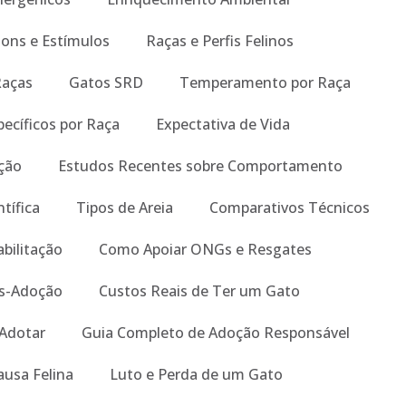
Sons e Estímulos
Raças e Perfis Felinos
Raças
Gatos SRD
Temperamento por Raça
ecíficos por Raça
Expectativa de Vida
ição
Estudos Recentes sobre Comportamento
tífica
Tipos de Areia
Comparativos Técnicos
abilitação
Como Apoiar ONGs e Resgates
s-Adoção
Custos Reais de Ter um Gato
 Adotar
Guia Completo de Adoção Responsável
ausa Felina
Luto e Perda de um Gato