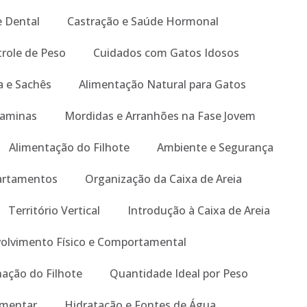
e Dental
Castração e Saúde Hormonal
role de Peso
Cuidados com Gatos Idosos
 e Sachês
Alimentação Natural para Gatos
taminas
Mordidas e Arranhões na Fase Jovem
Alimentação do Filhote
Ambiente e Segurança
artamentos
Organização da Caixa de Areia
Território Vertical
Introdução à Caixa de Areia
olvimento Físico e Comportamental
nação do Filhote
Quantidade Ideal por Peso
imentar
Hidratação e Fontes de Água