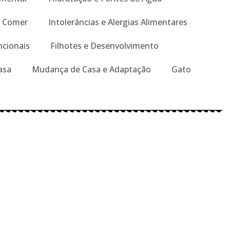
r Comer
Intolerâncias e Alergias Alimentares
ncionais
Filhotes e Desenvolvimento
asa
Mudança de Casa e Adaptação
Gato