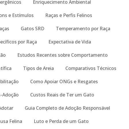
ergênicos
Enriquecimento Ambiental
ons e Estímulos
Raças e Perfis Felinos
Raças
Gatos SRD
Temperamento por Raça
ecíficos por Raça
Expectativa de Vida
ção
Estudos Recentes sobre Comportamento
tífica
Tipos de Areia
Comparativos Técnicos
bilitação
Como Apoiar ONGs e Resgates
s-Adoção
Custos Reais de Ter um Gato
Adotar
Guia Completo de Adoção Responsável
usa Felina
Luto e Perda de um Gato