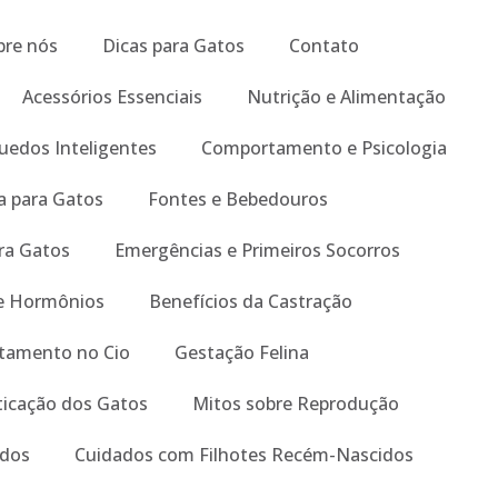
bre nós
Dicas para Gatos
Contato
Acessórios Essenciais
Nutrição e Alimentação
uedos Inteligentes
Comportamento e Psicologia
a para Gatos
Fontes e Bebedouros
ra Gatos
Emergências e Primeiros Socorros
e Hormônios
Benefícios da Castração
tamento no Cio
Gestação Felina
icação dos Gatos
Mitos sobre Reprodução
udos
Cuidados com Filhotes Recém-Nascidos