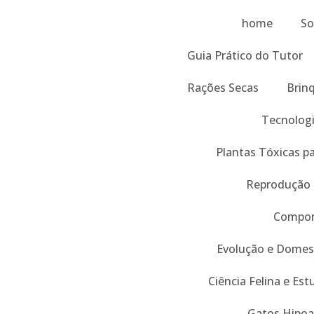
home
So
Guia Prático do Tutor
Rações Secas
Brin
Tecnologi
Plantas Tóxicas p
Reprodução
Compor
Evolução e Domes
Ciência Felina e Es
Gatos Hipoa