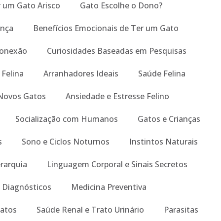
um Gato Arisco
Gato Escolhe o Dono?
ança
Benefícios Emocionais de Ter um Gato
Conexão
Curiosidades Baseadas em Pesquisas
 Felina
Arranhadores Ideais
Saúde Felina
Novos Gatos
Ansiedade e Estresse Felino
Socialização com Humanos
Gatos e Crianças
s
Sono e Ciclos Noturnos
Instintos Naturais
erarquia
Linguagem Corporal e Sinais Secretos
 Diagnósticos
Medicina Preventiva
atos
Saúde Renal e Trato Urinário
Parasitas