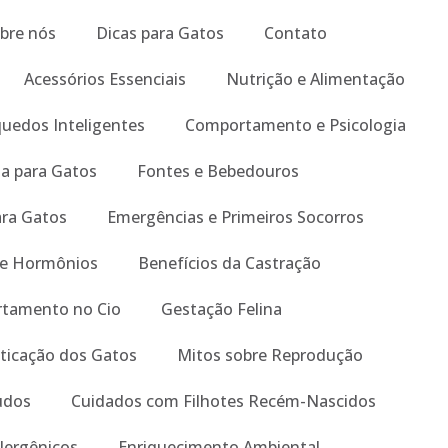
bre nós
Dicas para Gatos
Contato
Acessórios Essenciais
Nutrição e Alimentação
quedos Inteligentes
Comportamento e Psicologia
a para Gatos
Fontes e Bebedouros
ara Gatos
Emergências e Primeiros Socorros
 e Hormônios
Benefícios da Castração
tamento no Cio
Gestação Felina
ticação dos Gatos
Mitos sobre Reprodução
tudos
Cuidados com Filhotes Recém-Nascidos
lergênicos
Enriquecimento Ambiental