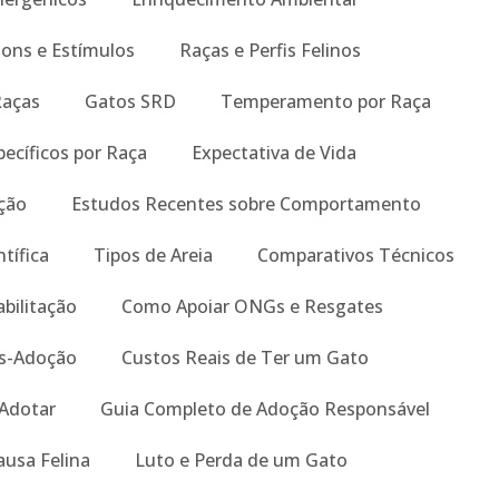
Sons e Estímulos
Raças e Perfis Felinos
Raças
Gatos SRD
Temperamento por Raça
ecíficos por Raça
Expectativa de Vida
ição
Estudos Recentes sobre Comportamento
tífica
Tipos de Areia
Comparativos Técnicos
abilitação
Como Apoiar ONGs e Resgates
s-Adoção
Custos Reais de Ter um Gato
 Adotar
Guia Completo de Adoção Responsável
ausa Felina
Luto e Perda de um Gato