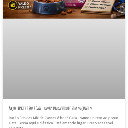
Ração Friskies é boa ? Gata… vamos falar a verdade sem maquiagem
Ração Friskies Mix de Carnes é boa? Gata… vamos direto ao ponto
Gata… essa aqui é clássica. Está em todo lugar. Preço acessível.