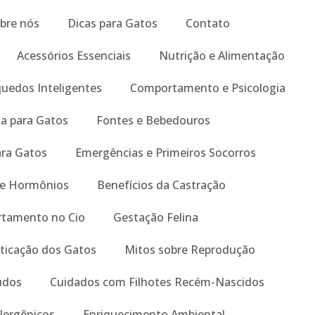
bre nós
Dicas para Gatos
Contato
Acessórios Essenciais
Nutrição e Alimentação
quedos Inteligentes
Comportamento e Psicologia
a para Gatos
Fontes e Bebedouros
ara Gatos
Emergências e Primeiros Socorros
 e Hormônios
Benefícios da Castração
tamento no Cio
Gestação Felina
ticação dos Gatos
Mitos sobre Reprodução
tudos
Cuidados com Filhotes Recém-Nascidos
lergênicos
Enriquecimento Ambiental