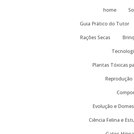
home
So
Guia Prático do Tutor
Rações Secas
Brin
Tecnologi
Plantas Tóxicas p
Reprodução
Compor
Evolução e Domes
Ciência Felina e Es
Gatos Hipoa