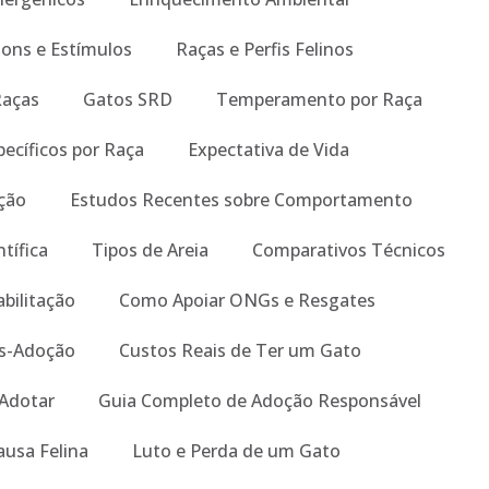
Sons e Estímulos
Raças e Perfis Felinos
Raças
Gatos SRD
Temperamento por Raça
ecíficos por Raça
Expectativa de Vida
ição
Estudos Recentes sobre Comportamento
tífica
Tipos de Areia
Comparativos Técnicos
abilitação
Como Apoiar ONGs e Resgates
s-Adoção
Custos Reais de Ter um Gato
 Adotar
Guia Completo de Adoção Responsável
ausa Felina
Luto e Perda de um Gato