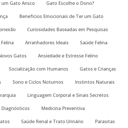
um Gato Arisco
Gato Escolhe o Dono?
ança
Benefícios Emocionais de Ter um Gato
Conexão
Curiosidades Baseadas em Pesquisas
 Felina
Arranhadores Ideais
Saúde Felina
Novos Gatos
Ansiedade e Estresse Felino
Socialização com Humanos
Gatos e Crianças
s
Sono e Ciclos Noturnos
Instintos Naturais
erarquia
Linguagem Corporal e Sinais Secretos
 Diagnósticos
Medicina Preventiva
atos
Saúde Renal e Trato Urinário
Parasitas