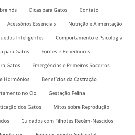
bre nós
Dicas para Gatos
Contato
Acessórios Essenciais
Nutrição e Alimentação
quedos Inteligentes
Comportamento e Psicologia
a para Gatos
Fontes e Bebedouros
ara Gatos
Emergências e Primeiros Socorros
 e Hormônios
Benefícios da Castração
tamento no Cio
Gestação Felina
ticação dos Gatos
Mitos sobre Reprodução
tudos
Cuidados com Filhotes Recém-Nascidos
lergênicos
Enriquecimento Ambiental