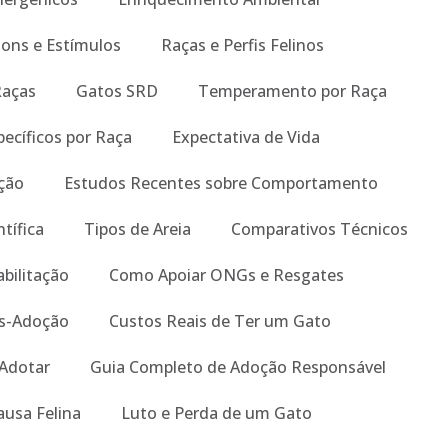
Sons e Estímulos
Raças e Perfis Felinos
Raças
Gatos SRD
Temperamento por Raça
ecíficos por Raça
Expectativa de Vida
ição
Estudos Recentes sobre Comportamento
tífica
Tipos de Areia
Comparativos Técnicos
abilitação
Como Apoiar ONGs e Resgates
s-Adoção
Custos Reais de Ter um Gato
 Adotar
Guia Completo de Adoção Responsável
ausa Felina
Luto e Perda de um Gato