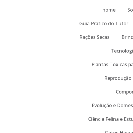
home
So
Guia Prático do Tutor
Rações Secas
Brin
Tecnologi
Plantas Tóxicas p
Reprodução
Compor
Evolução e Domes
Ciência Felina e Es
Gatos Hipoa