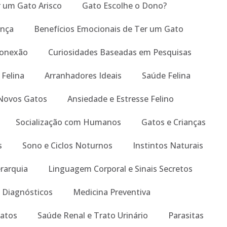
um Gato Arisco
Gato Escolhe o Dono?
ança
Benefícios Emocionais de Ter um Gato
Conexão
Curiosidades Baseadas em Pesquisas
 Felina
Arranhadores Ideais
Saúde Felina
Novos Gatos
Ansiedade e Estresse Felino
Socialização com Humanos
Gatos e Crianças
s
Sono e Ciclos Noturnos
Instintos Naturais
erarquia
Linguagem Corporal e Sinais Secretos
 Diagnósticos
Medicina Preventiva
atos
Saúde Renal e Trato Urinário
Parasitas