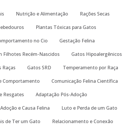
is
Nutrição e Alimentação
Rações Secas
Bebedouros
Plantas Tóxicas para Gatos
omportamento no Cio
Gestação Felina
m Filhotes Recém-Nascidos
Gatos Hipoalergênicos
is Raças
Gatos SRD
Temperamento por Raça
re Comportamento
Comunicação Felina Científica
e Resgates
Adaptação Pós-Adoção
Adoção e Causa Felina
Luto e Perda de um Gato
is de Ter um Gato
Relacionamento e Conexão