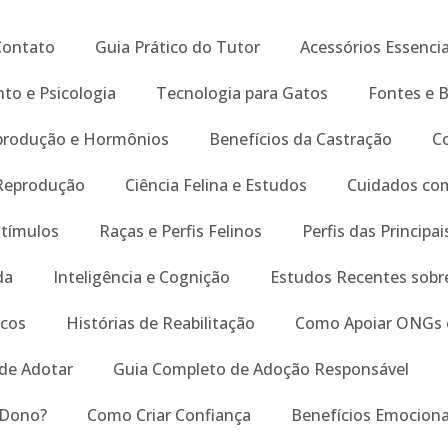
Contato
Guia Prático do Tutor
Acessórios Essencia
o e Psicologia
Tecnologia para Gatos
Fontes e 
produção e Hormônios
Benefícios da Castração
C
 Reprodução
Ciência Felina e Estudos
Cuidados co
stímulos
Raças e Perfis Felinos
Perfis das Principa
da
Inteligência e Cognição
Estudos Recentes sob
icos
Histórias de Reabilitação
Como Apoiar ONGs 
de Adotar
Guia Completo de Adoção Responsável
 Dono?
Como Criar Confiança
Benefícios Emociona