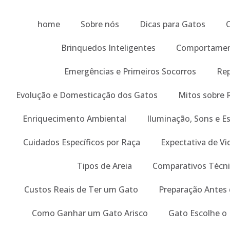
Ir
para
home
Sobre nós
Dicas para Gatos
o
conteúdo
Brinquedos Inteligentes
Comportament
Emergências e Primeiros Socorros
Re
Evolução e Domesticação dos Gatos
Mitos sobre
Enriquecimento Ambiental
Iluminação, Sons e E
Cuidados Específicos por Raça
Expectativa de Vi
Tipos de Areia
Comparativos Técn
Custos Reais de Ter um Gato
Preparação Antes 
Como Ganhar um Gato Arisco
Gato Escolhe o