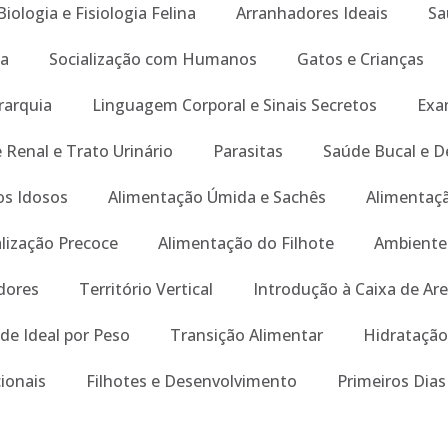
Biologia e Fisiologia Felina
Arranhadores Ideais
Sa
a
Socialização com Humanos
Gatos e Crianças
rarquia
Linguagem Corporal e Sinais Secretos
Exa
 Renal e Trato Urinário
Parasitas
Saúde Bucal e D
s Idosos
Alimentação Úmida e Sachês
Alimentaçã
alização Precoce
Alimentação do Filhote
Ambiente
dores
Território Vertical
Introdução à Caixa de Are
de Ideal por Peso
Transição Alimentar
Hidratação
ionais
Filhotes e Desenvolvimento
Primeiros Dia